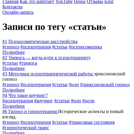
Главная
Как это работает
YouTube
Цены
Отзывы
Блог
Контакты
Онлайн-запись
Записи по тегу «статьи»
#1
Психосоматические расстройства
#гипноз
#психотерапия
#статьи
#психосоматика
Подробнее
#2
Тревога — когда идти к психотерапевту
#статьи
#тревога
Подробнее
#3
Методики психотерапевтической работы
эриксоновский
гипноз
#гипноз
#психотерапия
#статьи
#нлп
#эриксоновский гипноз
Подробнее
#4
Что такое коучинг?
#психотерапия
#коучинг
#статьи
#нлп
#цели
Подробнее
#6
Гипноз и гипнотерапия
Исторические аспекты и новый
взгляд.
#гипноз
#психотерапия
#статьи
#трансовые состояния
#гипнотический транс
Подробнее