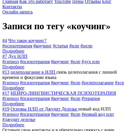
Главная
Как это работает
YouTube
Цены
Отзывы
Блог
Контакты
Онлайн-запись
Записи по тегу «коучинг»
#4
Что такое коучинг?
#психотерапия
#коучинг
#статьи
#нлп
#цели
Подробнее
#7
Дух НЛП
#гипноз
#психотерапия
#коучинг
#нлп
#дух нлп
Подробнее
#13
целеполагание в НЛП
связь целеполагания с линией
времени и фокусами языка
#гипноз
#психотерапия
#коучинг
#нлп
#целеполагание
#хср
Подробнее
#17
НЕЙРО-ЛИНГВИСТИЧЕСКАЯ ПСИХОТЕРАПИЯ
#гипноз
#психотерапия
#коучинг
#нлп
#терапия
Подробнее
#19
Основы НЛП от Джудит Делозье
новый код НЛП
#гипноз
#психотерапия
#коучинг
#нлп
#новый код нлп
#джудит делозье
Подробнее
Оставьте свои контакты и я обязательно свяжусь с вами