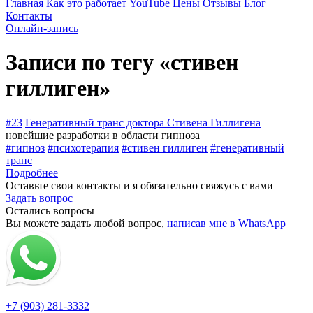
Главная
Как это работает
YouTube
Цены
Отзывы
Блог
Контакты
Онлайн-запись
Записи по тегу «стивен
гиллиген»
#23
Генеративный транс доктора Стивена Гиллигена
новейшие разработки в области гипноза
#гипноз
#психотерапия
#стивен гиллиген
#генеративный
транс
Подробнее
Оставьте свои контакты и я обязательно свяжусь с вами
Задать вопрос
Остались вопросы
Вы можете задать любой вопрос,
написав мне в WhatsApp
+7 (903) 281-3332