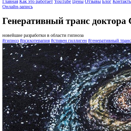
Главная
Как это работает
YouTube
Цены
Отзывы
Блог
Контакт
Онлайн-запись
Генеративный транс доктора 
новейшие разработки в области гипноза
#гипноз
#психотерапия
#стивен гиллиген
#генеративный тран