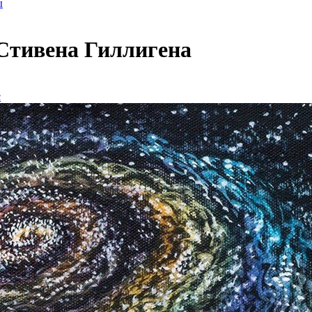
ы
Стивена Гиллигена
с