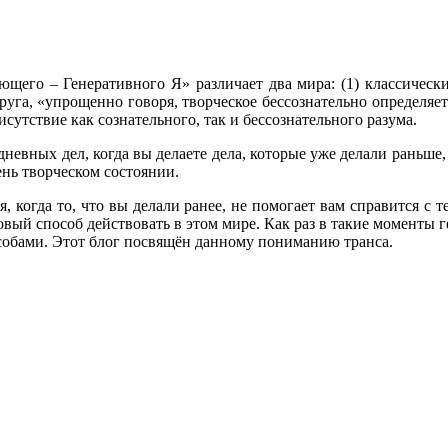
щего – Генеративного Я» различает два мира: (1) классически
уга, «упрощенно говоря, творческое бессознательно определяет
утствие как сознательного, так и бессознательного разума.
невных дел, когда вы делаете дела, которые уже делали раньше, 
ень творческом состоянии.
, когда то, что вы делали ранее, не помогает вам справится с 
овый способ действовать в этом мире. Как раз в такие моменты г
собами. Этот блог посвящён данному пониманию транса.