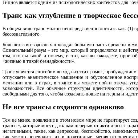
Гипноз является одним из психологических контекстов для "оч
Транс как углубление в творческое бес
В общем виде транс можно непосредственно описать как: (1) 
бессознательного.
Большинство взрослых проводят большую часть времени в «ми
Сознательный разум – это мир, который определяется и дейст
том, кто вы такой и почему, и что, как вы ожидаете, произо
«жизнью в тихой безнадёжности».
Транс является способом выхода из этих рамок, пробуждением
отпускаете аналитическое мышление и обусловленное воспр
мечтании или в играх, в трансе вы можете пойти откуда уго
возможностей. Все обычные структуры идентичности, которы
свободными для того, чтобы создавать новые паттерны и иден
Не все трансы создаются одинаково
Тем не менее, появление в этом новом мире не гарантирует с
трансы», которые могут дать вам перерыв от активного эго-р
негативными, такие, как депрессия, беспокойство, зависимос
как можно переводить их в позитивные, меняя отношения с