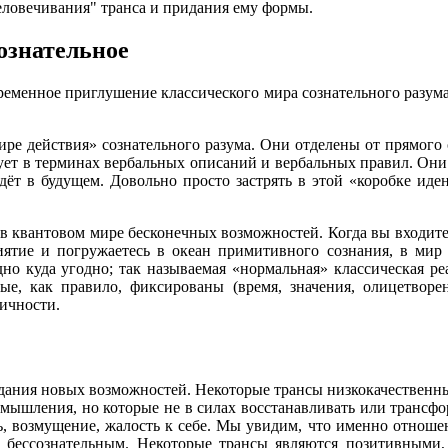
еловечивания" транса и придания ему формы.
сознательное
временное приглушение классического мира сознательного разума
ре действия» сознательного разума. Они отделены от прямого о
вует в терминах вербальных описаний и вербальных правил. Они
йдёт в будущем. Довольно просто застрять в этой «коробке ид
 в квантовом мире бесконечных возможностей. Когда вы входите 
иятие и погружаетесь в океан примитивного сознания, в мир
дно куда угодно; так называемая «нормальная» классическая ре
е, как правило, фиксированы (время, значения, олицетворен
тичности.
оздания новых возможностей. Некоторые трансы низкокачествен
азмышления, но которые не в силах восстанавливать или трансф
ть, возмущение, жалость к себе. Мы увидим, что именно отношен
 бессознательным. Некоторые трансы являются позитивными,