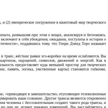
, и (2) эмпирическое погружение в квантовый мир творческого
пыта, размышляя при этом о вещах, анализируя и беспокоясь.
 включают в себя убеждения, ожидания, постулаты и истории о
ентичности», поддавшись тому, что Генри Дэвид Торо называет
в транс, жёсткие рамки эго-коробки на время ослабляются. Вы
 картинок, ощущений, символов, движений и энергий. Как в
альность предоставляет куда меньший простор для творческих
ие, память, логика, умственные карты) становятся гибкими,
ные, «приводящее в замешательство, отупляющие телевизионные
ормировать ваше сознание. Другие трансы являются откровенно
ия человека с бессознательным создают такого рода трансы, и
 но они не делают никаких изменений. Вы расслабляетесь и