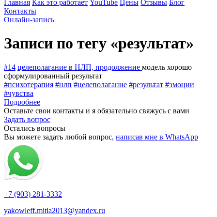
Главная
Как это работает
YouTube
Цены
Отзывы
Блог
Контакты
Онлайн-запись
Записи по тегу «результат»
#14
целеполагание в НЛП, продолжение
модель хорошо
сформулированный результат
#психотерапия
#нлп
#целеполагание
#результат
#эмоции
#чувства
Подробнее
Оставьте свои контакты и я обязательно свяжусь с вами
Задать вопрос
Остались вопросы
Вы можете задать любой вопрос,
написав мне в WhatsApp
+7 (903) 281-3332
yakowleff.mitia2013@yandex.ru