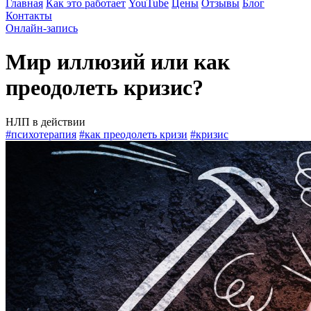
Главная
Как это работает
YouTube
Цены
Отзывы
Блог
Контакты
Онлайн-запись
Мир иллюзий или как
преодолеть кризис?
НЛП в действии
#психотерапия
#как преодолеть кризи
#кризис