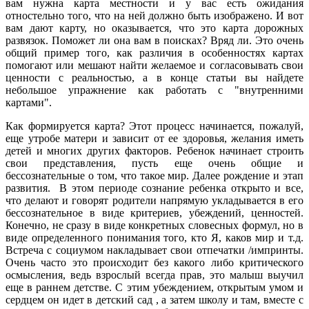
вам нужна карта местности и у вас есть ожидания
отностельно того, что на ней должно быть изображено. И вот
вам дают карту, но оказывается, что это карта дорожных
развязок. Поможет ли она вам в поисках? Вряд ли. Это очень
общий пример того, как различия в особенностях картах
помогают или мешают найти желаемое и согласовывать свои
ценности с реальностью, а в конце статьи вы найдете
небольшое упражнение как работать с "внутренними
картами".
Как формируется карта? Этот процесс начинается, пожалуй,
еще утробе матери и зависит от ее здоровья, желания иметь
детей и многих других факторов. Ребенок начинает строить
свои представления, пусть еще очень общие и
бессознательные о том, что такое мир. Далее рождение и этап
развития. В этом периоде сознание ребенка открыто и все,
что делают и говорят родители напрямую укладывается в его
бессознательное в виде критериев, убеждений, ценностей.
Конечно, не сразу в виде конкретных словесных формул, но в
виде определенного понимания того, кто Я, каков мир и т.д.
Встреча с социумом накладывает свои отпечатки /импринты.
Очень часто это происходит без какого либо критического
осмысления, ведь взрослый всегда прав, это малыш выучил
еще в раннем детстве. С этим убеждением, открытым умом и
сердцем он идет в детский сад , а затем школу и там, вместе с