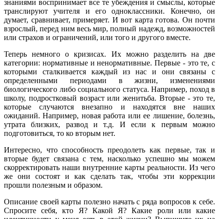
знаниями воспринимает все те убеждения и смыслы, которые
транслируют учителя и его одноклассники. Конечно, он
думает, сравнивает, примеряет. И вот карта готова. Он почти
взрослый, перед ним весь мир, полный надежд, возможностей
или страхов и ограничений, или того и другого вместе.
Теперь немного о кризисах. Их можно разделить на две
категории: нормативные и ненормативные. Первые - это те, с
которыми сталкивается каждый из нас и они связаны с
определенными периодами в жизни, изменениями
биологического либо социального статуса. Например, поход в
школу, подростковый возраст или женитьба. Вторые - это те,
которые случаются внезапно и находятся вне наших
ожиданий. Например, новая работа или ее лишение, болезнь,
утрата близких, развод и т.д. И если к первым можно
подготовиться, то ко вторым нет.
Интересно, что способность преодолеть как первые, так и
вторые будет связана с тем, насколько успешно мы можем
скорректировать наши внутренние карты реальности. Из чего
же они состоят и как сделать так, чтобы эти коррекции
прошли полезным и образом.
Описание своей карты полезно начать с ряда вопросов к себе.
Спросите себя, кто Я? Какой Я? Какие роли или какие