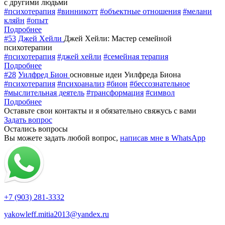
с другими людьми
#психотерапия
#винникотт
#объектные отношения
#мелани
кляйн
#опыт
Подробнее
#53
Джей Хейли
Джей Хейли: Мастер семейной
психотерапии
#психотерапия
#джей хейли
#семейная терапия
Подробнее
#28
Уилфред Бион
основные идеи Уилфреда Биона
#психотерапия
#психоанализ
#бион
#бессознательное
#мыслительная деятель
#трансформация
#символ
Подробнее
Оставьте свои контакты и я обязательно свяжусь с вами
Задать вопрос
Остались вопросы
Вы можете задать любой вопрос,
написав мне в WhatsApp
+7 (903) 281-3332
yakowleff.mitia2013@yandex.ru