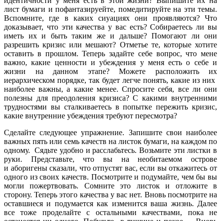
идентичности у меня есть в этой жизни? Выпишите их на
лист бумаги и пофантазируейте, помедитируйте на эти темы.
Вспомните, где в каких сиуациях они проявляются? Что
доказывает, что эти качества у вас есть? Собираетесь ли вы
иметь их и быть таким же и дальше? Помогают ли они
разрешить кризис или мешают? Отметье те, которые хотите
оставить в прошлом. Теперь задайте себе вопрос, что мене
важно, какие ценности и убеждения у меня есть о себе и
жизни на данном этапе? Можете расположить их
иерархическом порядке, так будет легче понять, какие из них
наиболее важны, а какие менее. Спросите себя, все ли они
полезны для преодоления кризиса? С какими внутренними
трудностями вы сталкиваетесь в попытке пережить кризис,
какие внутренние убеждения требуют пересмотра?
Сделайте следующее упражнение. Запишите свои наиболее
важных пять или семь качеств на листок бумаги, на каждом по
одному. Сядьте удобно и расслабьтесь. Возьмите эти листки в
руки. Представьте, что вы на необитаемом острове
и аборигены сказали, что отпустят вас, если вы откажитесь от
одного из своих качеств. Посмотрите и подумайте, чем бы вы
могли пожертвовать. Сомните это листок и отложите в
сторону. Теперь этого качества у вас нет. Вновь посмотрите на
оставшиеся и подумается как изменится ваша жизнь. Далее
все тоже проделайте с остальными качествами, пока не