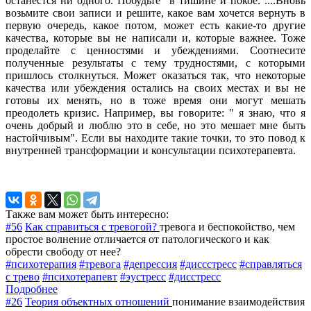
останестся ни одного. Побудьте в тишине и покое. ....Вновь
возьмите свои записи и решите, какое вам хочется вернуть в
первую очередь, какое потом, может есть какие-то другие
качества, которые вы не написали и, которые важнее. Тоже
проделайте с ценностями и убеждениями. Соотнесите
полученные результаты с тему трудностями, с которыми
пришлось столкнуться. Может оказаться так, что некоторые
качества или убеждения остались на своих местах и вы не
готовы их менять, но в тоже время они могут мешать
преодолеть кризис. Например, вы говорите: " я знаю, что я
очень добрый и люблю это в себе, но это мешает мне быть
настойчивым". Если вы находите такие точки, то это повод к
внутренней трансформации и консультации психотерапевта.
Также вам может быть интересно:
#56
Как справиться с тревогой?
тревога и беспокойство, чем
простое волнение отличается от патологического и как
обрести свободу от нее?
#психотерапия
#тревога
#депрессия
#диссстресс
#справляться
с трево
#психотерапевт
#эустресс
#дисстресс
Подробнее
#26
Теория объектных отношений
понимание взаимодействия